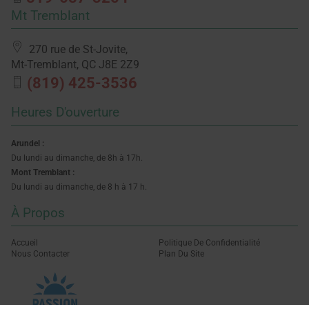
Mt Tremblant
270 rue de St-Jovite,
Mt-Tremblant, QC
J8E 2Z9
(819) 425-3536
Heures D'ouverture
Arundel :
Du lundi au dimanche, de 8h à 17h.
Mont Tremblant :
Du lundi au dimanche, de 8 h à 17 h.
À Propos
Accueil
Politique De Confidentialité
Nous Contacter
Plan Du Site